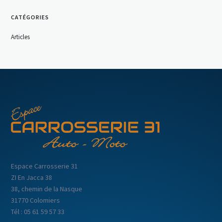
CATÉGORIES
Articles
Espace Carrosserie 31
ZI En Jacca 38
38, chemin de la Nasque
31770 Colomiers
Tél : 05 61 59 57 33